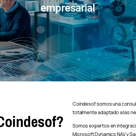
empresarial
Coindesof somos una consult
totalmente adaptado a las n
Coindesof?
Somos expertos en integrac
Microsoft Dynamics NAV y S