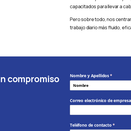
capacitados para llevar a ca
Pero sobre todo, nos centra
trabajo diario más fluido, efi
sin compromiso
Nombre y Apellidos
(necesario)
*
Correo electrónico de empresa
Teléfono de contacto
(necesari
*