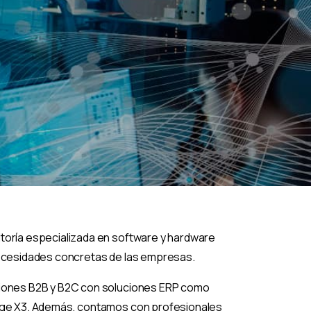
oría especializada en software y hardware
ecesidades concretas de las empresas.
iones B2B y B2C con soluciones ERP como
age X3. Además, contamos con profesionales