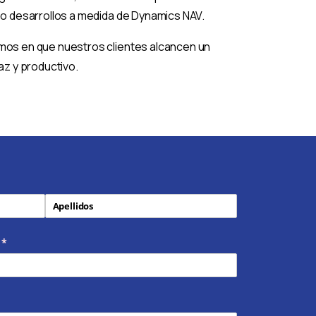
bo desarrollos a medida de Dynamics NAV.
mos en que nuestros clientes alcancen un
caz y productivo.
(necesario)
*
o)